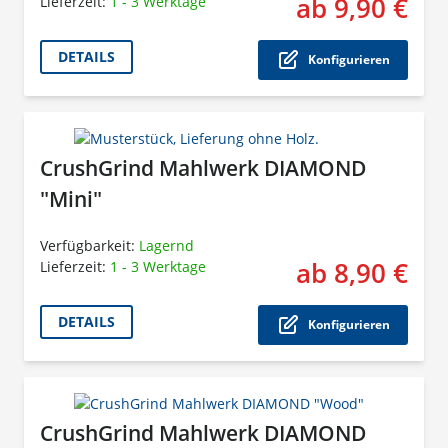
ab 9,90 €
Lieferzeit:
1 - 3 Werktage
Der P
DETAILS
Konfigurieren
CrushGrind Mahlwerk DIAMOND
"Mini"
Verfügbarkeit:
Lagernd
ab 8,90 €
Lieferzeit:
1 - 3 Werktage
Der P
DETAILS
Konfigurieren
CrushGrind Mahlwerk DIAMOND