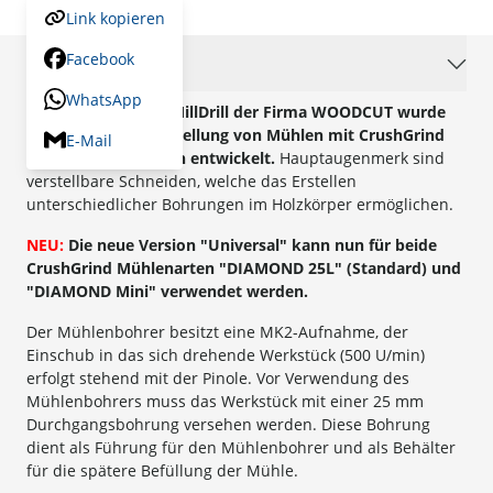
Link kopieren
Facebook
Beschreibung
WhatsApp
Der Mühlenbohrer MillDrill der Firma WOODCUT wurde
speziell für die Herstellung von Mühlen mit CrushGrind
E-Mail
Einsteckmahlwerken entwickelt.
Hauptaugenmerk sind
verstellbare Schneiden, welche das Erstellen
unterschiedlicher Bohrungen im Holzkörper ermöglichen.
NEU:
Die neue Version "Universal" kann nun für beide
CrushGrind Mühlenarten "DIAMOND 25L" (Standard) und
"DIAMOND Mini" verwendet werden.
Der Mühlenbohrer besitzt eine MK2-Aufnahme, der
Einschub in das sich drehende Werkstück (500 U/min)
erfolgt stehend mit der Pinole. Vor Verwendung des
Mühlenbohrers muss das Werkstück mit einer 25 mm
Durchgangsbohrung versehen werden. Diese Bohrung
dient als Führung für den Mühlenbohrer und als Behälter
für die spätere Befüllung der Mühle.