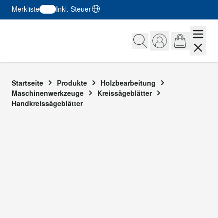
Merkliste
Inkl. Steuer
Zum Inhalt springen
Startseite
Produkte
Holzbearbeitung
Maschinenwerkzeuge
Kreissägeblätter
Handkreissägeblätter
FILTER
Zur Produktliste springen
Preis
filter