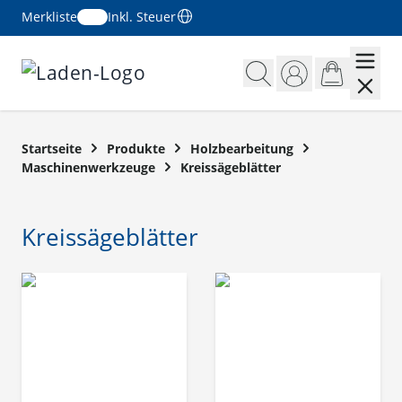
Merkliste
Inkl. Steuer
Zum Inhalt springen
Startseite
Produkte
Holzbearbeitung
Maschinenwerkzeuge
Kreissägeblätter
Kreissägeblätter