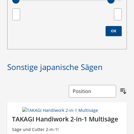
Minimum value
Maximale
OK
Sonstige japanische Sägen
TAKAGI Handiwork 2-in-1 Multisäge
Säge und Cutter 2-in-1!