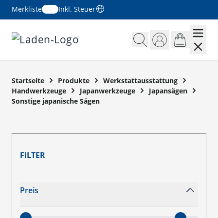
Merkliste
Inkl. Steuer
Zum Inhalt springen
Startseite
Produkte
Werkstattausstattung
Handwerkzeuge
Japanwerkzeuge
Japansägen
Sonstige japanische Sägen
FILTER
Zur Produktliste springen
Preis
filter