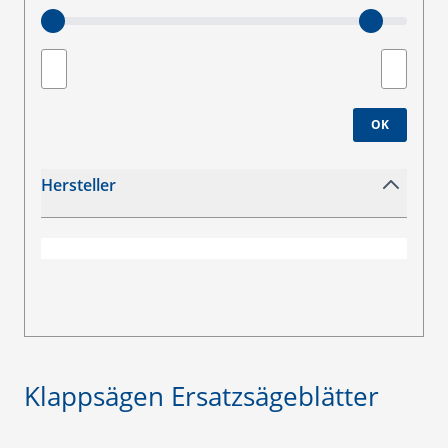
Minimum value
Maximale
OK
Hersteller
filter
Klappsägen Ersatzsägeblätter