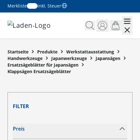
Merkliste
Inkl. Steuer
Zum Inhalt springen
Startseite
Produkte
Werkstattausstattung
Handwerkzeuge
Japanwerkzeuge
Japansägen
Ersatzsägeblätter für Japansägen
Klappsägen Ersatzsägeblätter
FILTER
Zur Produktliste springen
Preis
filter