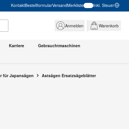
Kontakt
Bestellformular
Versand
Merkliste
Inkl. Steuer
Anmelden
Warenkorb
Karriere
Gebrauchtmaschinen
ter für Japansägen
Astsägen Ersatzsägeblätter