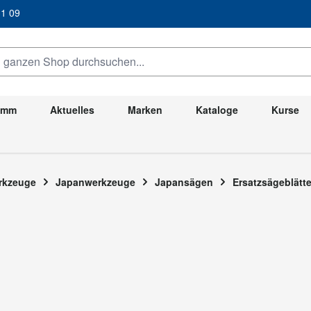
/ 31 09
anzen Shop durchsuchen...
ramm
Aktuelles
Marken
Kataloge
Kurse
erkzeuge
Japanwerkzeuge
Japansägen
Ersatzsägeblät
n Ersatzsägeblätter