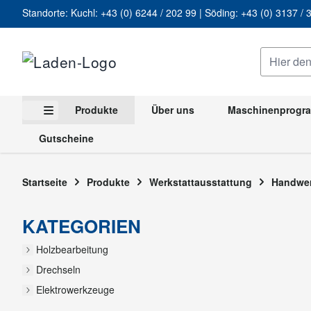
Standorte: Kuchl:
+43 (0) 6244 / 202 99
| Söding:
+43 (0) 3137 
Zum Inhalt springen
Hier den g
Produkte
Über uns
Maschinenprog
Untermenü für Kategorie Produkte anzeigen
Gutscheine
Startseite
Produkte
Werkstattausstattung
Handw
Astsäge
KATEGORIEN
Holzbearbeitung
Drechseln
Elektrowerkzeuge
Werkstattausstattung