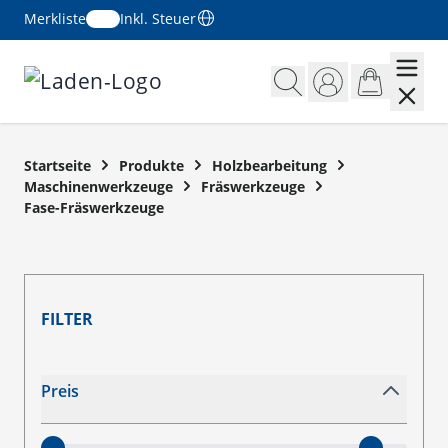
Merkliste
Inkl. Steuer
Zum Inhalt springen
Startseite
Produkte
Holzbearbeitung
Maschinenwerkzeuge
Fräswerkzeuge
Fase-Fräswerkzeuge
FILTER
Zur Produktliste springen
Preis
filter