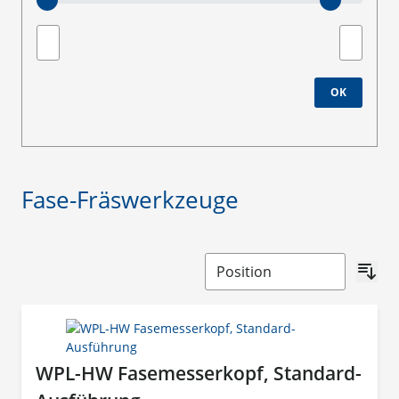
Minimum value
Maximale
OK
Fase-Fräswerkzeuge
WPL-HW Fasemesserkopf, Standard-