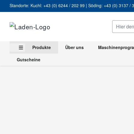
Standorte: Kuchl:
+43 (0) 6244 / 202 99
| Söding:
+43 (0) 3137 
Zum Inhalt springen
Hier den g
Produkte
Über uns
Maschinenprog
Untermenü für Kategorie Produkte anzeigen
Gutscheine
Startseite
Produkte
Holzbearbeitung
Maschinen
Kombi
KATEGORIEN
Holzbearbeitung
Drechseln
Elektrowerkzeuge
Werkstattausstattung