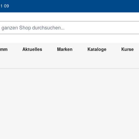
/ 31 09
anzen Shop durchsuchen...
ramm
Aktuelles
Marken
Kataloge
Kurse
Kombimaschinen
maschinen