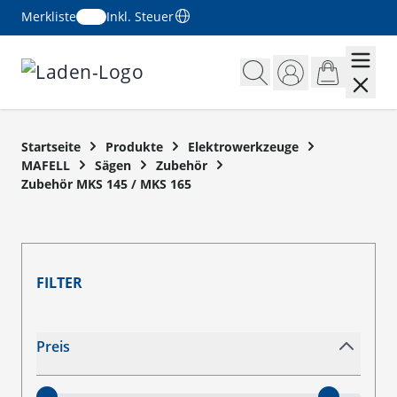
Merkliste
Inkl. Steuer
Zum Inhalt springen
Startseite
Produkte
Elektrowerkzeuge
MAFELL
Sägen
Zubehör
Zubehör MKS 145 / MKS 165
FILTER
Zur Produktliste springen
Preis
filter