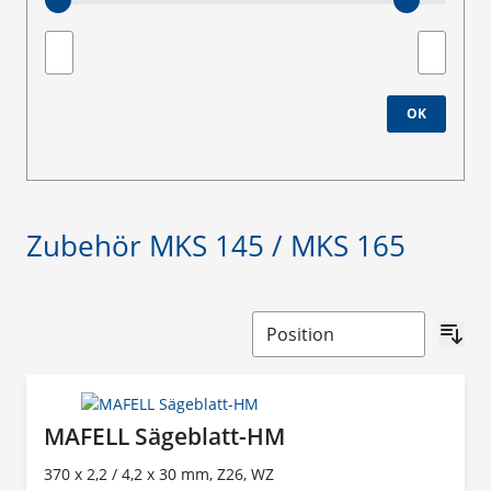
Minimum value
Maximale
OK
Zubehör MKS 145 / MKS 165
MAFELL Sägeblatt-HM
370 x 2,2 / 4,2 x 30 mm, Z26, WZ