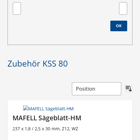
Minimum value
Maximale
OK
Zubehör KSS 80
MAFELL Sägeblatt-HM
237 x 1,8 / 2,5 x 30 mm, Z12, WZ