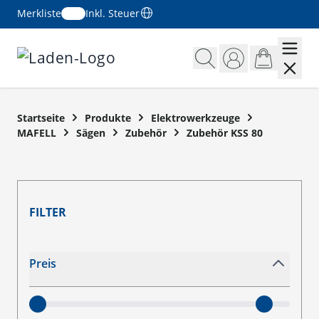
Merkliste
Inkl. Steuer
Zum Inhalt springen
Startseite
Produkte
Elektrowerkzeuge
MAFELL
Sägen
Zubehör
Zubehör KSS 80
FILTER
Zur Produktliste springen
Preis
filter