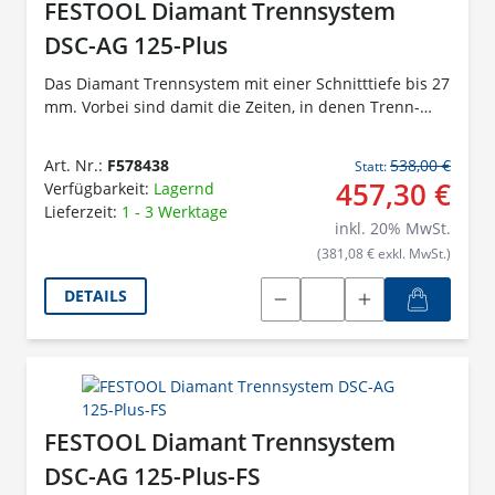
FESTOOL Diamant Trennsystem
DSC-AG 125-Plus
Das Diamant Trennsystem mit einer Schnitttiefe bis 27
mm. Vorbei sind damit die Zeiten, in denen Trenn-
und Schleifarbeiten eine staubige Angelegenheit
waren. Der schädliche Staub wird zuverlässig
Art. Nr.:
F578438
538,00 €
Statt:
abgesaugt, die Gesundheit des Anwenders geschützt
457,30 €
Verfügbarkeit:
Lagernd
und freie Sicht auf das Werkstück ermöglicht. In
Lieferzeit:
1 - 3 Werktage
Kombination mit dem abgestimmten Zubehör und
inkl.
20
% MwSt.
den Verbrauchsmaterialien entsteht so die optimale
(381,08 € exkl. MwSt.)
Lösung für effizientes, sauberes und präzises
Arbeiten.
DETAILS
FESTOOL Diamant Trennsystem
DSC-AG 125-Plus-FS