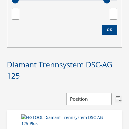
Minimum value
Maximale
OK
Diamant Trennsystem DSC-AG
125