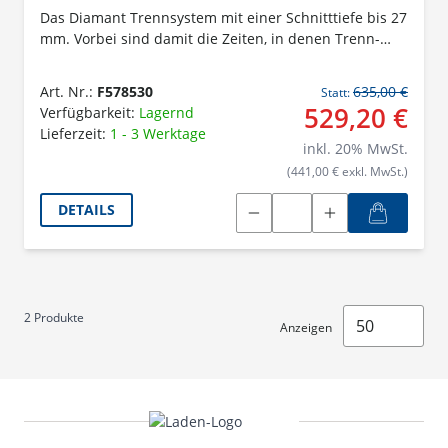
Das Diamant Trennsystem mit einer Schnitttiefe bis 27
mm. Vorbei sind damit die Zeiten, in denen Trenn-
und Schleifarbeiten eine staubige Angelegenheit
waren. Der schädliche Staub wird zuverlässig
Art. Nr.:
F578530
635,00 €
Statt:
abgesaugt, die Gesundheit des Anwenders geschützt
529,20 €
Verfügbarkeit:
Lagernd
und freie Sicht auf das Werkstück ermöglicht. In
Lieferzeit:
1 - 3 Werktage
Kombination mit dem abgestimmten Zubehör und
inkl.
20
% MwSt.
den Verbrauchsmaterialien entsteht so die optimale
(441,00 € exkl. MwSt.)
Lösung für effizientes, sauberes und präzises
Arbeiten.
DETAILS
2
Produkte
Anzeigen