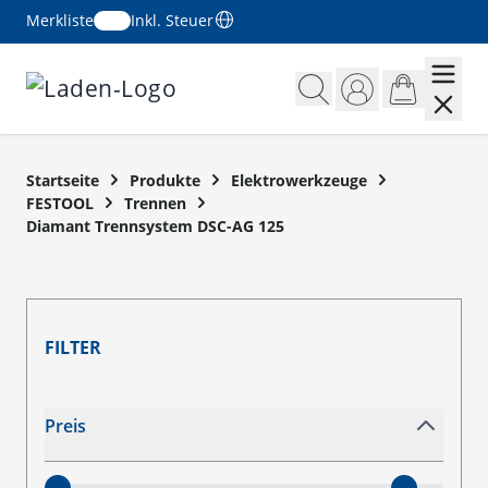
Merkliste
Inkl. Steuer
Zum Inhalt springen
Startseite
Produkte
Elektrowerkzeuge
FESTOOL
Trennen
Diamant Trennsystem DSC-AG 125
FILTER
Zur Produktliste springen
Preis
filter