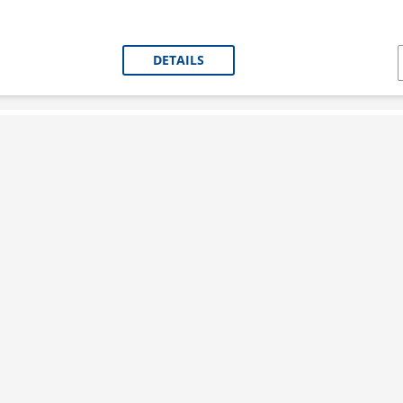
DETAILS
FESTOOL Säbelsägeblatt HSR 
Das verschleißfeste Bimetall-Universalblatt is
und damit ideal bei Abbrucharbeiten.
Art. Nr.:
F577487
Verfügbarkeit:
Lagernd
Lieferzeit:
1 - 3 Werktage
DETAILS