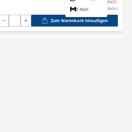
inkl.
20
% MwSt.
(29,17 € exkl. MwSt.)
E-Mail
Zum Warenkorb hinzufügen
230/4,3 BI/5 WOOD UNIVERSAL
t für den Zuschnitt von Holz mit Nägeln geeignet
Link kopieren
Facebook
34,30 €
Statt:
29,20 €
WhatsApp
inkl.
20
% MwSt.
E-Mail
(24,33 € exkl. MwSt.)
Zum Warenkorb hinzufügen