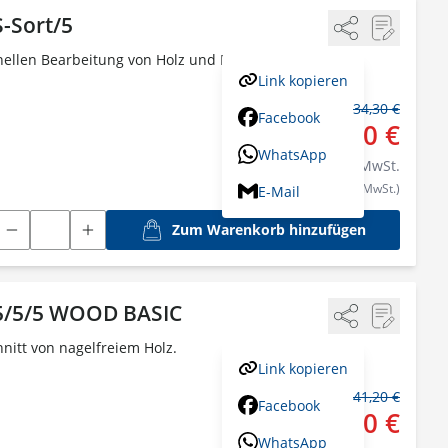
-Sort/5
nellen Bearbeitung von Holz und Metall.
Link kopieren
34,30 €
Statt:
Facebook
29,20 €
WhatsApp
inkl.
20
% MwSt.
(24,33 € exkl. MwSt.)
E-Mail
Zum Warenkorb hinzufügen
05/5/5 WOOD BASIC
nitt von nagelfreiem Holz.
Link kopieren
41,20 €
Statt:
Facebook
35,00 €
WhatsApp