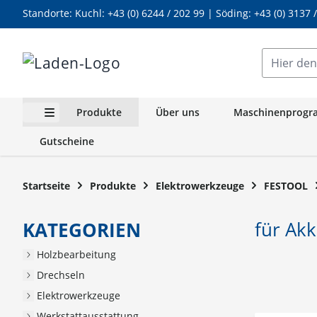
Standorte: Kuchl:
+43 (0) 6244 / 202 99
| Söding:
+43 (0) 3137 
Zum Inhalt springen
Hier den g
Produkte
Über uns
Maschinenprog
Untermenü für Kategorie Produkte anzeigen
Gutscheine
Startseite
Produkte
Elektrowerkzeuge
FESTOOL
für Ak
KATEGORIEN
Holzbearbeitung
Drechseln
Elektrowerkzeuge
Werkstattausstattung