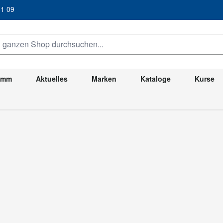
/ 31 09
anzen Shop durchsuchen...
ramm
Aktuelles
Marken
Kataloge
Kurse
Akku-Produkte
Akku-Leistensäge SYMMETRIC SYMC 70
eistensäge SYMMETRIC SYMC 70