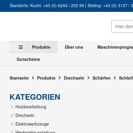
Standorte: Kuchl:
+43 (0) 6244 / 202 99
| Söding:
+43 (0) 3137 
Zum Inhalt springen
Hier den g
Produkte
Über uns
Maschinenprog
Untermenü für Kategorie Produkte anzeigen
Gutscheine
Startseite
Produkte
Drechseln
Schärfen
Schlei
Edelko
KATEGORIEN
Holzbearbeitung
Ede
Drechseln
Elektrowerkzeuge
Werkstattausstattung