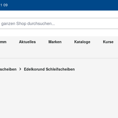
/ 31 09
anzen Shop durchsuchen...
ramm
Aktuelles
Marken
Kataloge
Kurse
fscheiben
Edelkorund Schleifscheiben
rund Schleifscheiben
lkorund Schleifscheiben