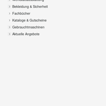
Bekleidung & Sicherheit
Fachbücher
Kataloge & Gutscheine
Gebrauchtmaschinen
Aktuelle Angebote
FILTER
Zur Produktliste springen
Preis
filter
Minimum value
Maximaler Wert
OK