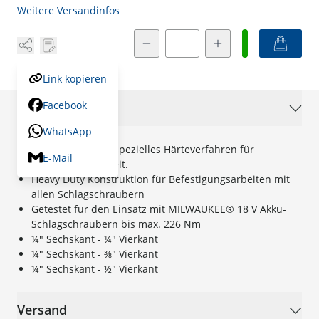
Weitere Versandinfos
Menge
Link kopieren
Facebook
Beschreibung
WhatsApp
Spezialstahl und spezielles Härteverfahren für
E-Mail
maximale Standzeit.
Heavy Duty Konstruktion für Befestigungsarbeiten mit
allen Schlagschraubern
Getestet für den Einsatz mit MILWAUKEE® 18 V Akku-
Schlagschraubern bis max. 226 Nm
¼″ Sechskant - ¼″ Vierkant
¼″ Sechskant - ⅜″ Vierkant
¼″ Sechskant - ½″ Vierkant
Versand