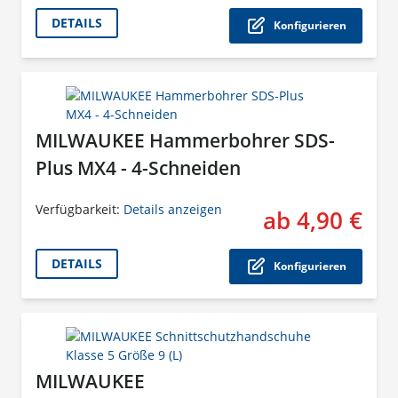
Der P
DETAILS
Konfigurieren
MILWAUKEE Hammerbohrer SDS-
Plus MX4 - 4-Schneiden
Verfügbarkeit:
Details anzeigen
ab 4,90 €
Der P
DETAILS
Konfigurieren
MILWAUKEE