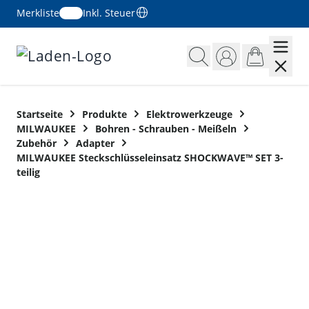
Merkliste
Inkl. Steuer
Zum Inhalt springen
Startseite
Produkte
Elektrowerkzeuge
MILWAUKEE
Bohren - Schrauben - Meißeln
Zubehör
Adapter
MILWAUKEE Steckschlüsseleinsatz SHOCKWAVE™ SET 3-
teilig