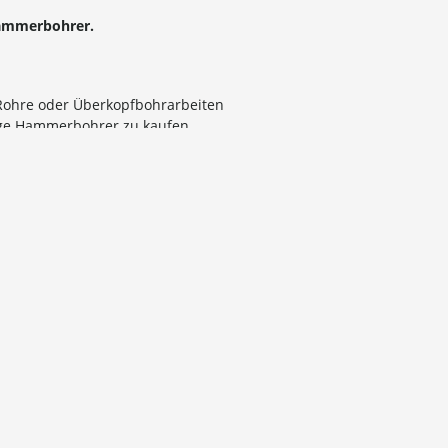
Hammerbohrer.
e Rohre oder Überkopfbohrarbeiten
ange Hammerbohrer zu kaufen
gewicht):