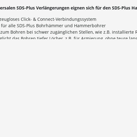
versalen SDS-Plus Verlängerungen eignen sich für den SDS-Plus 
zeugloses Click- & Connect-Verbindungssystem
t für alle SDS-Plus Bohrhämmer und Hammerbohrer
 zum Bohren bei schwer zugänglichen Stellen, wie z.B. installiert
licht das Bohren tiefer Löcher, z.B. für Armierung, ohne teure l
ische Daten
e Art. C4932471153 | 300 mm
e Art. C4932471154 | 450 mm
ftaufnahme SDS-Plus
nd
EICH & DEUTSCHLAND
 innerhalb von Österreich und nach Deutschland (bis 30 kg Gesamt
,- Bestellwert:
€ 4,90