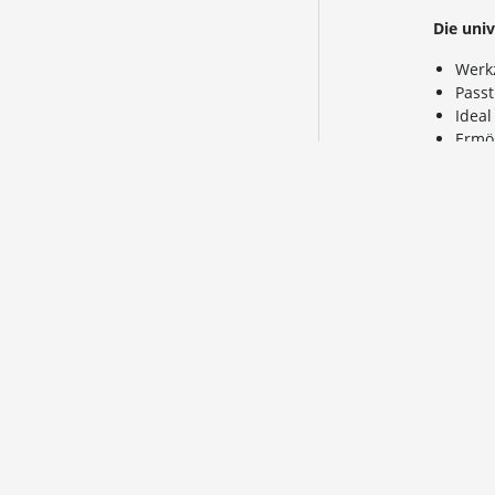
Die uni
Werk
Pass
Ideal
Ermög
Techn
Läng
Läng
Scha
Versa
ÖSTERR
Versand
bis € 50