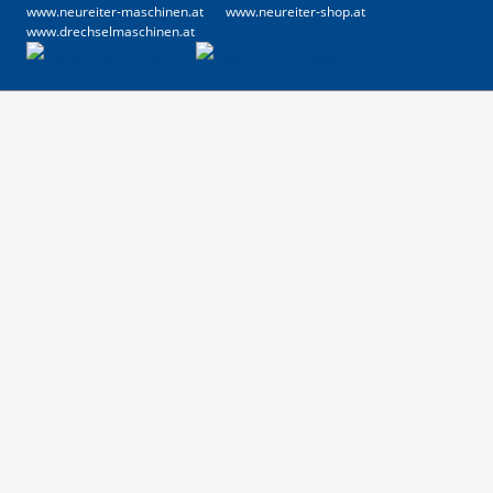
www.neureiter-maschinen.at
www.neureiter-shop.at
www.drechselmaschinen.at