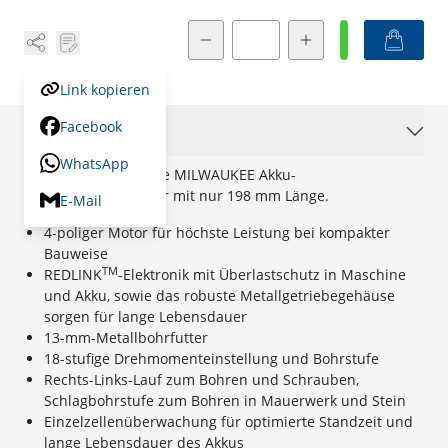
Menge
Link kopieren
Facebook
Beschreibung
WhatsApp
Der extrem handliche MILWAUKEE Akku-
Schlagbohrschrauber mit nur 198 mm Länge.
E-Mail
4-poliger Motor für höchste Leistung bei kompakter
Bauweise
TM
REDLINK
-Elektronik mit Überlastschutz in Maschine
und Akku, sowie das robuste Metallgetriebegehäuse
sorgen für lange Lebensdauer
13-mm-Metallbohrfutter
18-stufige Drehmomenteinstellung und Bohrstufe
Rechts-Links-Lauf zum Bohren und Schrauben,
Schlagbohrstufe zum Bohren in Mauerwerk und Stein
Einzelzellenüberwachung für optimierte Standzeit und
lange Lebensdauer des Akkus