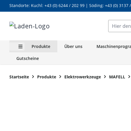
Standorte: Kuchl:
+43 (0) 6244 / 202 99
| Söding:
+43 (0) 3137 
Zum Inhalt springen
Hier den g
Produkte
Über uns
Maschinenprog
Untermenü für Kategorie Produkte anzeigen
Gutscheine
Startseite
Produkte
Elektrowerkzeuge
MAFELL