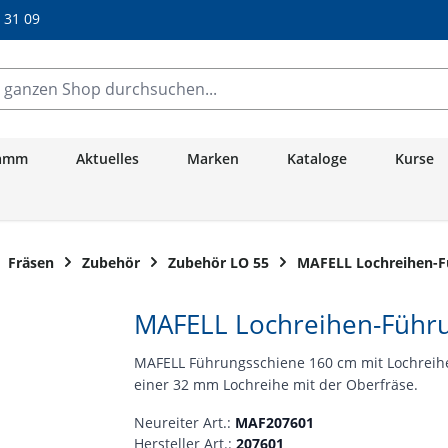
/ 31 09
anzen Shop durchsuchen...
ramm
Aktuelles
Marken
Kataloge
Kurse
Fräsen
Zubehör
Zubehör LO 55
MAFELL Lochreihen-F
MAFELL Lochreihen-Führu
MAFELL Führungsschiene 160 cm mit Lochreih
einer 32 mm Lochreihe mit der Oberfräse.
Neureiter Art.:
MAF207601
Hersteller Art.:
207601