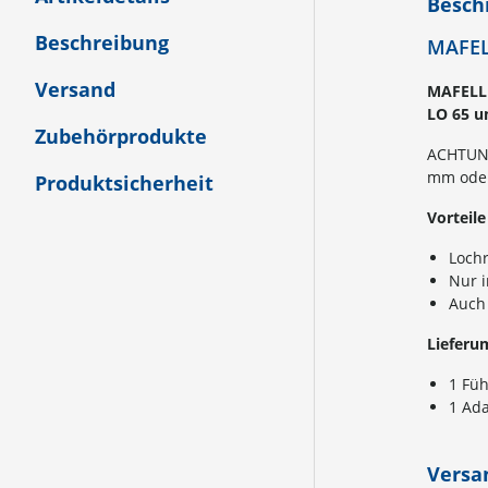
Besch
Beschreibung
MAFEL
Versand
MAFELL 
LO 65 u
Zubehörprodukte
ACHTUNG
mm oder
Produktsicherheit
Vorteil
Loch
Nur 
Auch 
Lieferu
1 Fü
1 Ada
Versa