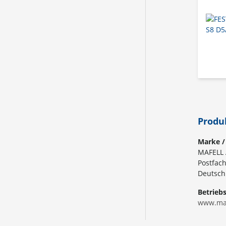
Produ
Marke /
MAFELL
Postfac
Deutsch
Betrieb
www.maf