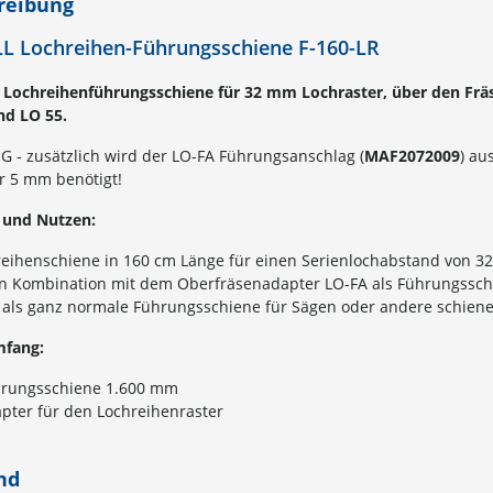
reibung
L Lochreihen-Führungsschiene F-160-LR
Lochreihenführungsschiene für 32 mm Lochraster, über den Frä
nd LO 55.
 - zusätzlich wird der LO-FA Führungsanschlag (
MAF2072009
) au
 5 mm benötigt!
e und Nutzen:
reihenschiene in 160 cm Länge für einen Serienlochabstand von 
in Kombination mit dem Oberfräsenadapter LO-FA als Führungssc
als ganz normale Führungsschiene für Sägen oder andere schiene
mfang:
hrungsschiene 1.600 mm
pter für den Lochreihenraster
nd