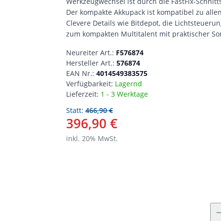
Werkzeugwechsel ist durch die FastFix-Schnit
Der kompakte Akkupack ist kompatibel zu allen
Clevere Details wie Bitdepot, die Lichtsteuer
zum kompakten Multitalent mit praktischer So
Neureiter Art.:
F576874
Hersteller Art.:
576874
EAN Nr.:
4014549383575
Verfügbarkeit:
Lagernd
Lieferzeit:
1 - 3 Werktage
Statt:
466,90 €
396,90 €
inkl.
20
% MwSt.