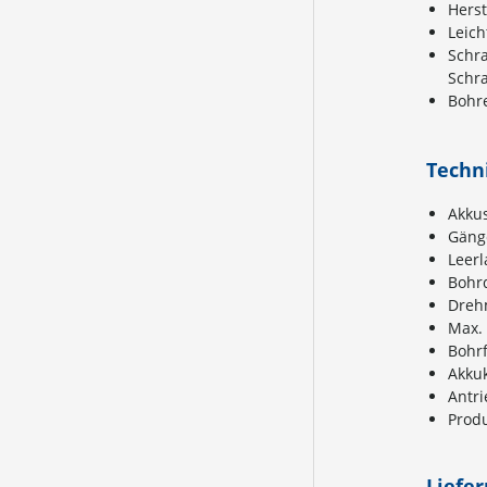
Hers
Leich
Schra
Schra
Bohre
Techn
Akku
Gäng
Leerl
Bohr
Drehm
Max.
Bohr
Akkuk
Antri
Prod
Liefe