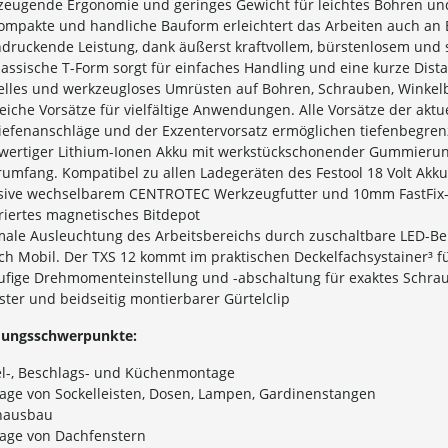
zeugende Ergonomie und geringes Gewicht für leichtes Bohren u
ompakte und handliche Bauform erleichtert das Arbeiten auch an 
druckende Leistung, dank äußerst kraftvollem, bürstenlosem und
lassische T-Form sorgt für einfaches Handling und eine kurze Dis
lles und werkzeugloses Umrüsten auf Bohren, Schrauben, Winkelb
eiche Vorsätze für vielfältige Anwendungen. Alle Vorsätze der akt
Tiefenanschläge und der Exzentervorsatz ermöglichen tiefenbegr
ertiger Lithium-Ionen Akku mit werkstückschonender Gummierung,
rumfang. Kompatibel zu allen Ladegeräten des Festool 18 Volt Akku-
usive wechselbarem CENTROTEC Werkzeugfutter und 10mm FastFix-
riertes magnetisches Bitdepot
male Ausleuchtung des Arbeitsbereichs durch zuschaltbare LED-B
ch Mobil. Der TXS 12 kommt im praktischen Deckelfachsystainer³ f
tufige Drehmomenteinstellung und -abschaltung für exaktes Schra
ter und beidseitig montierbarer Gürtelclip
ungsschwerpunkte:
l-, Beschlags- und Küchenmontage
age von Sockelleisten, Dosen, Lampen, Gardinenstangen
nausbau
age von Dachfenstern