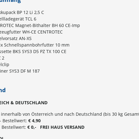
kkupack BP 12 Li 2,5 C
llladegerät TCL 6
ROTEC Magnet-Bithalter BH 60 CE-Imp
zeugfutter WH-CE CENTROTEC
elvorsatz AN-XS
Fix Schnellspannbohrfutter 10 mm
ssette BKS SYS3 D5 PZ TX 100 CE
Z 2
lclip
iner SYS3 DF M 187
nd
EICH & DEUTSCHLAND
 innerhalb von Österreich und nach Deutschland (bis 30 kg Gesamt
,- Bestellwert:
€ 4,90
- Bestellwert:
€ 0,- FREI
HAUS
VERSAND
OL