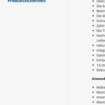
Produktsicherheit
Über
Die k
Beein
Die k
Schne
Zahlr
Die 
Hochw
Liefe
Inkl
Integ
Opti
Einfa
13-s
Robus
Anwend
Möbe
Mont
Inne
Mont