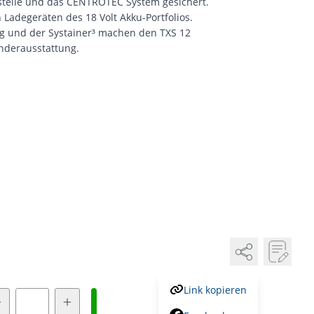
tstelle und das CENTROTEC System gesichert.
 Ladegeräten des 18 Volt Akku-Portfolios.
ung und der Systainer³ machen den TXS 12
nderausstattung.
Link kopieren
Menge