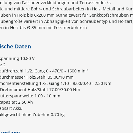
tellung von Fassadenverkleidungen und Terrassendecks
te und mittlere Bohr- und Schraubarbeiten in Holz, Metall und Kun
uben in Holz bis 6x200 mm (Anhaltswert für Senkkopfschrauben mi
ubengröße variiert in Abhängigkeit von Schraubentyp und Holzart
n in Holz bis Ø 35 mm mit Forstnerbohrern
ische Daten
spannung 10.80 V
e 2
aufdrehzahl 1./2. Gang 0 - 470/0 - 1600 min⁻¹
durchmesser Holz/Stahl 35.00/10 mm
omenteinstellung 1./2. Gang 1.10 - 8.00/0.40 - 2.30 Nm
 Drehmoment Holz/Stahl 17.00/30.00 Nm
futterspannweite 1.00 - 10 mm
apazität 2.50 Ah
ebsart Akku
uktgewicht ohne Zubehör 0.70 kg
rumfang