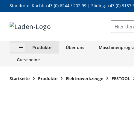
Standorte: Kuchl:
+43 (0) 6244 / 202 99
| Söding:
+43 (0) 3137 
Zum Inhalt springen
Hier den g
Produkte
Über uns
Maschinenprog
Untermenü für Kategorie Produkte anzeigen
Gutscheine
Startseite
Produkte
Elektrowerkzeuge
FESTOOL