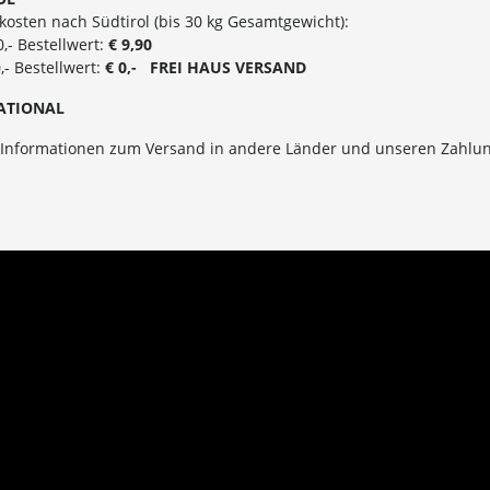
osten nach Südtirol (bis 30 kg Gesamtgewicht):
0,- Bestellwert:
€ 9,90
,- Bestellwert:
€ 0,- FREI HAUS VERSAND
ATIONAL
 Informationen zum Versand in andere Länder und unseren Zahlun