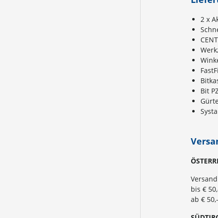
2 x A
Schne
CENT
Werk
Wink
Fast
Bitka
Bit P
Gürte
Systa
Versa
ÖSTERR
Versand
bis € 50
ab € 50,
SÜ
DTIR